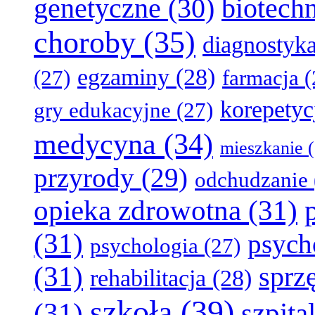
genetyczne
(30)
biotech
choroby
(35)
diagnostyk
egzaminy
(28)
(27)
farmacja
(
korepetyc
gry edukacyjne
(27)
medycyna
(34)
mieszkanie
(
przyrody
(29)
odchudzanie
opieka zdrowotna
(31)
(31)
psych
psychologia
(27)
(31)
sprz
rehabilitacja
(28)
szkoła
(39)
(31)
szpita