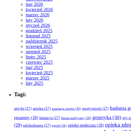
maj 2026
kwiecień 2026
marzec 2026
luty 2026
styczeń 2026
grudzień 2025
listopad 2025
październik 2025
wrzesień 2025
sierpień 2025
lipiec 2025
czerwiec 2025
maj 2025
kwiecień 2025
marzec 2025
luty 2025
Tagi:
badania g
antyki
(27)
apteka
(27)
asertywność
(27)
aranżacja wnętrz
(26)
genetyka
(30)
egzaminy
(28)
farmacja
(27)
gry 
fitness medyczny
(26)
opieka zdr
(29)
opieka społeczna
(28)
odchudzanie
(27)
ogród
(26)