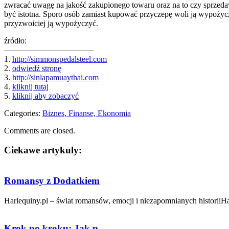
zwracać uwagę na jakość zakupionego towaru oraz na to czy sprzed
być istotna. Sporo osób zamiast kupować przyczepę woli ją wypożyczy
przyzwoiciej ją wypożyczyć.
źródło:
———————————
1.
http://simmonspedalsteel.com
2.
odwiedź stronę
3.
http://sinlapamuaythai.com
4.
kliknij tutaj
5.
kliknij aby zobaczyć
Categories:
Biznes, Finanse, Ekonomia
Comments are closed.
Ciekawe artykuly:
Romansy z Dodatkiem
Harlequiny.pl – świat romansów, emocji i niezapomnianych historiiHarl
Krok po kroku: Jak p