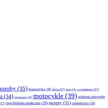
horoby
(35)
diagnostyka
(28)
dieta
(27)
e-commerce
(27)
dom
(26)
motocykle
(39)
a
(34)
ochrona przyrody
mieszkanie
(26)
recepty
(31)
psychologia społeczna
(29)
rehabilitacja
(28)
(27)