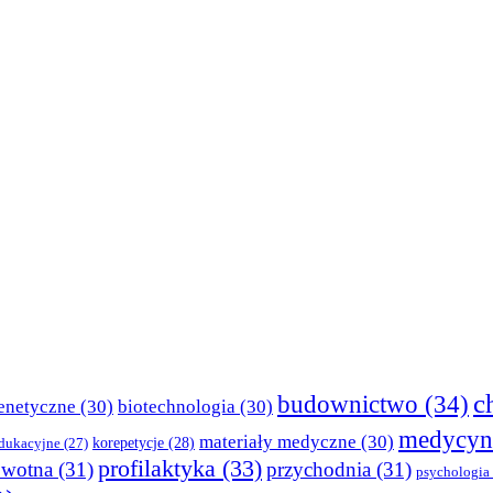
c
budownictwo
(34)
enetyczne
(30)
biotechnologia
(30)
medycyn
materiały medyczne
(30)
korepetycje
(28)
edukacyjne
(27)
profilaktyka
(33)
owotna
(31)
przychodnia
(31)
psychologia