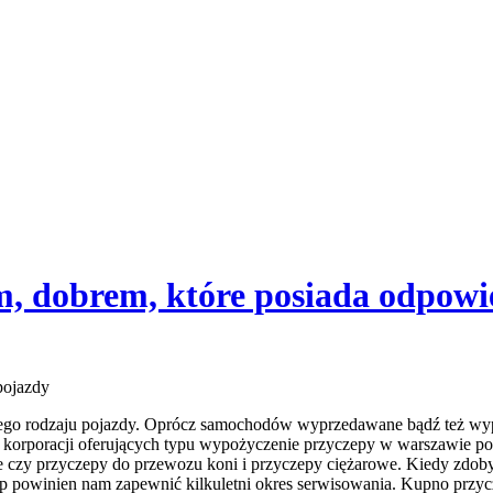
, dobrem, które posiada odpowi
pojazdy
iego rodzaju pojazdy. Oprócz samochodów wyprzedawane bądź też wy
korporacji oferujących typu wypożyczenie przyczepy w warszawie posi
ne czy przyczepy do przewozu koni i przyczepy ciężarowe. Kiedy zd
 powinien nam zapewnić kilkuletni okres serwisowania. Kupno przycz