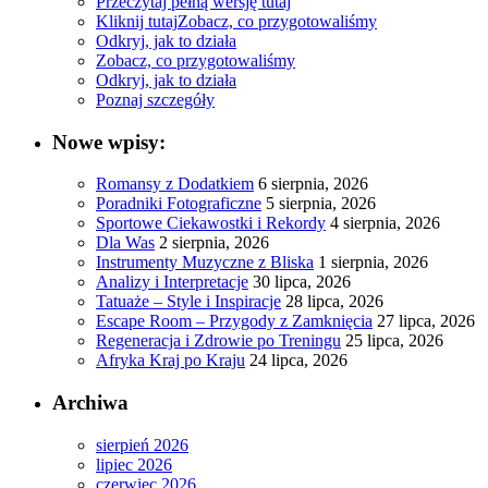
Przeczytaj pełną wersję tutaj
Kliknij tutaj
Zobacz, co przygotowaliśmy
Odkryj, jak to działa
Zobacz, co przygotowaliśmy
Odkryj, jak to działa
Poznaj szczegóły
Nowe wpisy:
Romansy z Dodatkiem
6 sierpnia, 2026
Poradniki Fotograficzne
5 sierpnia, 2026
Sportowe Ciekawostki i Rekordy
4 sierpnia, 2026
Dla Was
2 sierpnia, 2026
Instrumenty Muzyczne z Bliska
1 sierpnia, 2026
Analizy i Interpretacje
30 lipca, 2026
Tatuaże – Style i Inspiracje
28 lipca, 2026
Escape Room – Przygody z Zamknięcia
27 lipca, 2026
Regeneracja i Zdrowie po Treningu
25 lipca, 2026
Afryka Kraj po Kraju
24 lipca, 2026
Archiwa
sierpień 2026
lipiec 2026
czerwiec 2026